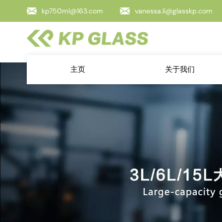
kp750ml@163.com
vanessa.li@glasskp.com
主页
关于我们