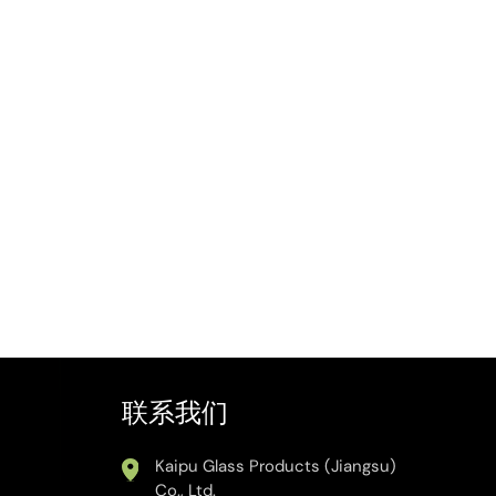
联系我们
Kaipu Glass Products (Jiangsu)
Co., Ltd.