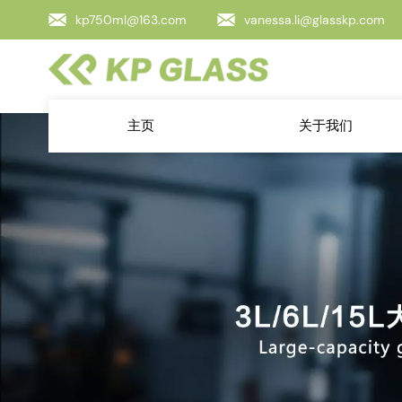
kp750ml@163.com
vanessa.li@glasskp.com
主页
关于我们