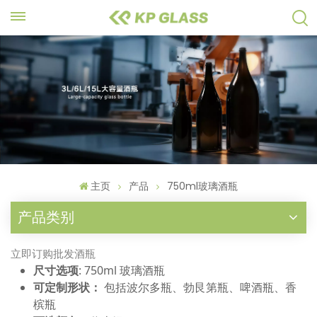
主页
产品
750ml玻璃酒瓶
产品类别
立即订购批发酒瓶
尺寸选项
: 750ml 玻璃酒瓶
可定制形状：
包括波尔多瓶、勃艮第瓶、啤酒瓶、香
槟瓶