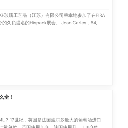
日，KP玻璃工艺品（江苏）有限公司荣幸地参加了在FIRA
举办的久负盛名的Hispack展会。 Joan Carles I, 64,
alet de Llobregat, 西班牙。我们的团队很高兴在 2 号展厅
示我们的创新产品。提升产品竞争力在竞争日益激烈的玻璃
住客户的关键在于我...
么全！
ML？ 17世纪，英国是法国波尔多最大的葡萄酒进口
计量单位。英国使用加仑，法国使用升。 1 加仑约