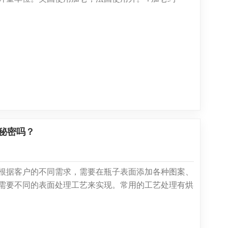
计算方便，人们将运输单位统一为50加仑，即225升。 后
易的需要，酒瓶形状的标准化成为大势所趋。为了得到
将225升的橡木桶葡萄酒分...
秘密吗？
根据客户的不同需求，需要在瓶子表面添加各种图案、
需要不同的表面处理工艺来实现。常用的工艺处理有烘
刻、丝印、电镀、抛光等。1) 烘烤先将图案印在特殊材
然后将带有图案的烘焙纸贴在玻璃瓶上。干燥后放入电
却。图案印在玻...