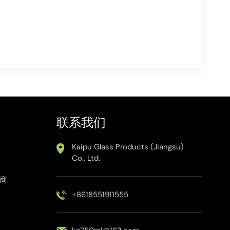
联系我们
Kaipu Glass Products (Jiangsu)
Co., Ltd.
应商
+8618551911555