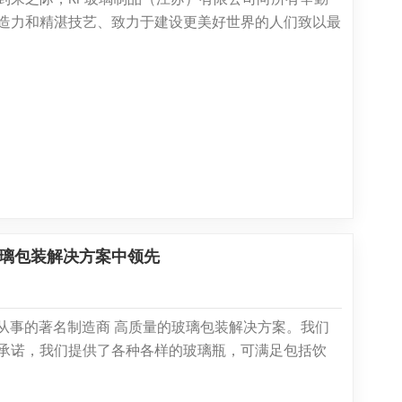
造力和精湛技艺、致力于建设更美好世界的人们致以最
，又称国际劳动节，是表彰和庆祝各行各业劳动者辛勤
玻璃而言，这个节日意义非凡。我们的旅程始于对玻璃
2013年成立深加工分...
玻璃包装解决方案中领先
家专门从事的著名制造商 高质量的玻璃包装解决方案。我们
承诺，我们提供了各种各样的玻璃瓶，可满足包括饮
专业存储在内的各种行业。我们在设计和生产方面的专
全球市场提供高级玻璃解决方案。尖端的生产和定制