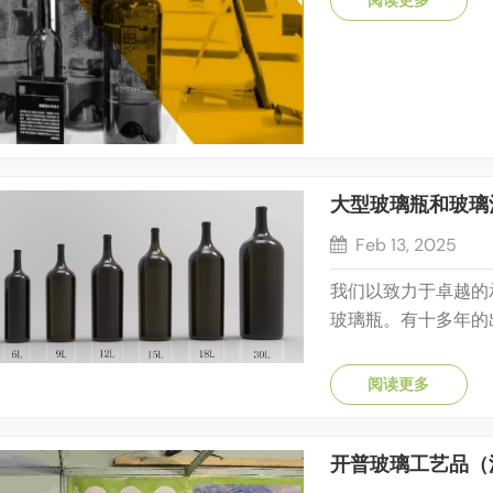
阅读更多
在KP Glass，我们
大型玻璃瓶和玻璃
Feb 13, 2025
我们以致力于卓越的
玻璃瓶。有十多年的
业知识在于生产大容
国玻璃厂价格的一小
阅读更多
品包装游戏升级您的产
开普玻璃工艺品（江