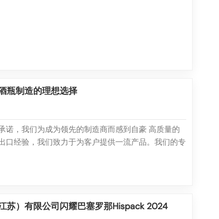
以先进的制造能力和精明...
酒瓶制造的理想选择
承诺，我们为成为领先的制造商而感到自豪 高质量的
出口经验，我们致力于为客户提供一流产品。我们的专
量的玻璃瓶，我们很荣幸成为中国唯一的制造商，以外
部分提供充满活力的橄榄绿色玻璃瓶。 使用我们的产
品包装游戏...
苏）有限公司闪耀巴塞罗那Hispack 2024