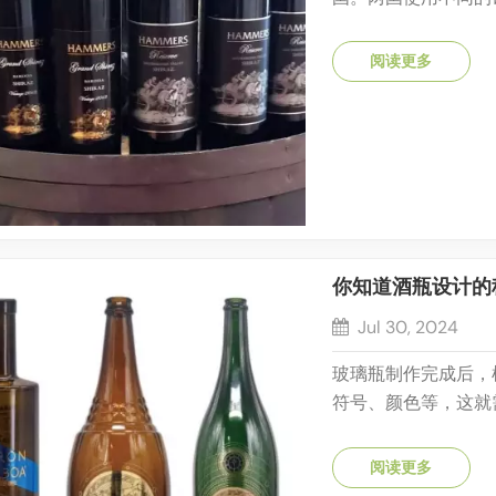
4.546 升。为了
来，为了适应国际贸
阅读更多
方便的整数，波尔多人
你知道酒瓶设计的
Jul 30, 2024
玻璃瓶制作完成后，
符号、颜色等，这就
烤、磨砂、喷涂、雕
料制成的烘焙纸上，
阅读更多
加热烘烤炉中加热、冷