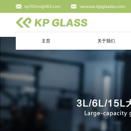
kp750ml@163.com
vanessa.li@glasskp.com
主页
关于我们