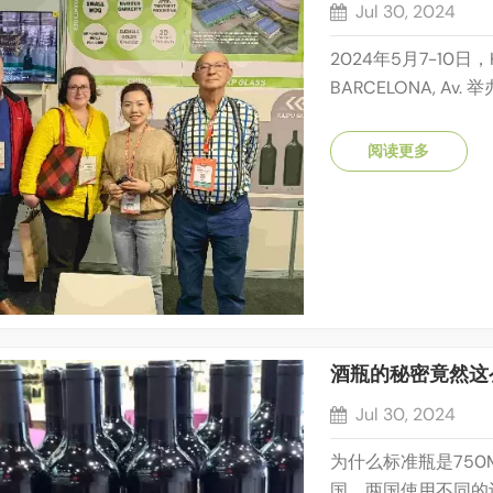
Jul 30, 2024
2024年5月7-10
BARCELONA, Av. 
08908 L'Hospit
B252-6 展位展
阅读更多
产品市场中，吸引和留
酒瓶的秘密竟然这
Jul 30, 2024
为什么标准瓶是750
国。两国使用不同的