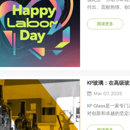
付出、贡献热情、创
诚挚的谢意。劳动节
劳动的节日。对KP
阅读更多
包装卓越品质的承诺。自
KP玻璃：在高级
Mar 07, 2025
KP Glass是一
对创新和卓越的坚定
料，烈酒，化妆品和
业知识使我们能够为