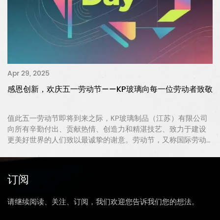
Apr 29, 2025
感恩创新，欢庆五一劳动节——KP玻璃向每一位劳动者致敬
值此五一劳动节即将到来之际，KP玻璃制品（江苏）有限公司
向所有辛勤付出、贡献热情、创造力和精湛技艺、致力于建设
更美好世界的人们致以最诚挚的谢意。劳动节，又称国际劳动
节，是表彰和庆祝各行各业劳动者辛勤劳动的节日。对KP玻璃
而言，这个节日意义非凡。我们的旅程始于对玻璃包装卓越品
质的承诺。自2013年成立深加工分...
订阅
请继续阅读、关注、订阅，我们欢迎您告诉我们您的想法。