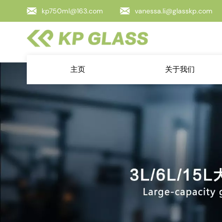
kp750ml@163.com
vanessa.li@glasskp.com
主页
关于我们