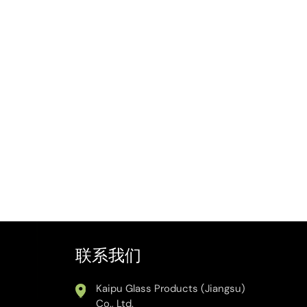
联系我们
Kaipu Glass Products (Jiangsu)
Co., Ltd.