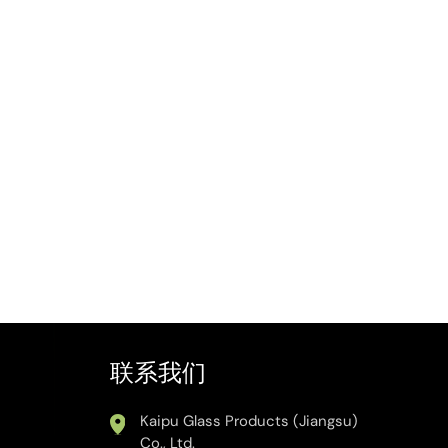
联系我们
Kaipu Glass Products (Jiangsu)
Co., Ltd.