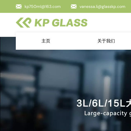
kp750ml@163.com
vanessa.li@glasskp.com
主页
关于我们