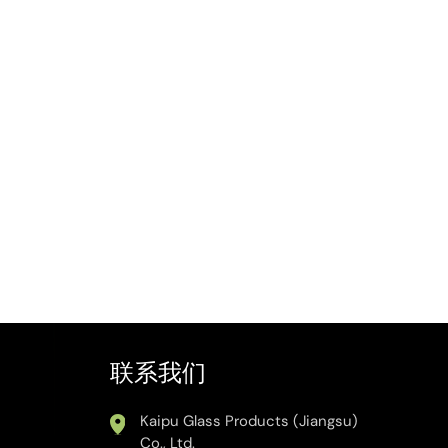
联系我们
Kaipu Glass Products (Jiangsu)
Co., Ltd.