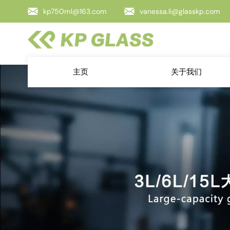
kp750ml@163.com
vanessa.li@glasskp.com
主页
关于我们