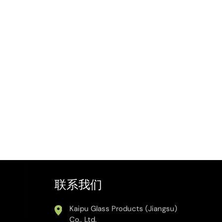
联系我们
Kaipu Glass Products (Jiangsu)
Co., Ltd.