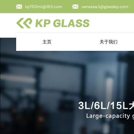
kp750ml@163.com
vanessa.li@glasskp.com
主页
关于我们