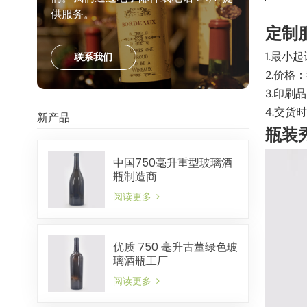
供服务。
定制
1.最小起
联系我们
2.价
3.印
4.交货
新产品
瓶装
中国750毫升重型玻璃酒
瓶制造商
阅读更多
优质 750 毫升古董绿色玻
璃酒瓶工厂
阅读更多