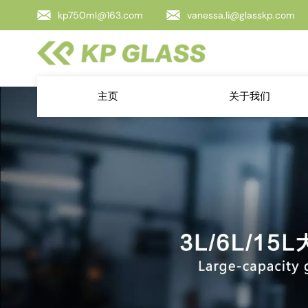
kp750ml@163.com
vanessa.li@glasskp.com
主页
关于我们