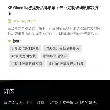
KP Glass 助您提升品牌形象：专业定制玻璃瓶解决方
案
MAY 14, 2025
在当今竞争激烈的市场中，产品包装在吸引消费者注意力和传
达品牌形象方面发挥着关键作用。KP玻璃总部位于充满活力的
秦皇岛，深谙独特包装的力量。我们于2013年成立了深加工分
标签 :
公​​司，专注于打造高端 定制玻璃瓶解决方案 提升您的品牌并吸
定制玻璃瓶制造商
750毫升葡萄酒瓶批发
引您的目标受众。 KP玻璃：专业与创新的传承KP Glass 不仅
仅是一家玻璃制造商；我们是...
KP玻璃定制包装
豪华玻璃瓶装饰
可持续玻璃瓶供应商
独特的玻璃瓶设计服务
订阅
请继续阅读、关注、订阅，我们欢迎您告诉我们您的想法。